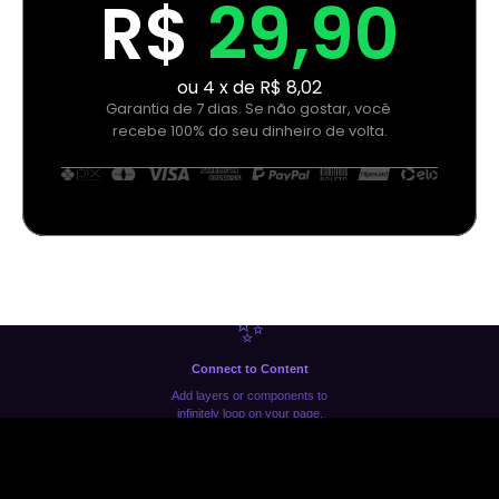
R$ 
29,90
ou 4 x de R$ 8,02
Garantia de 7 dias. Se não gostar, você 
recebe 100% do seu dinheiro de volta.
✨
Connect to Content
Add layers or components to
infinitely loop on your page.